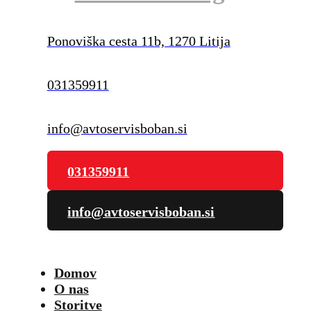
Ponoviška cesta 11b, 1270 Litija
031359911
info@avtoservisboban.si
031359911
info@avtoservisboban.si
Domov
O nas
Storitve