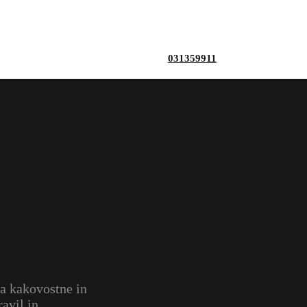
031359911
za kakovostne in
avil in