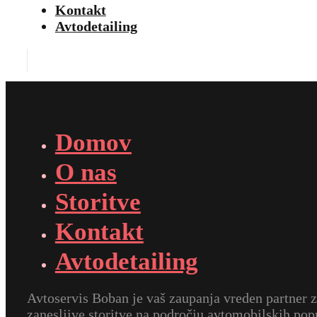
Kontakt
Avtodetailing
Domov
O nas
Storitve
Kontakt
Avtodetailing
Avtoservis Boban je vaš zaupanja vreden partner 
zanesljive storitve na področju avtomobilskih popr