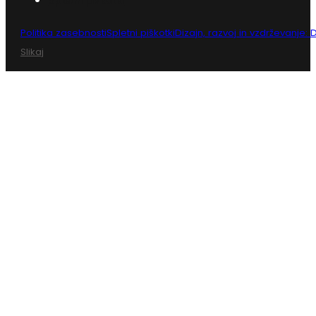
Spletni piškotki
Politika zasebnosti
Spletni piškotki
Dizajn, razvoj in vzdrževanje:
Slikaj