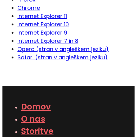
Chrome
Internet Explorer 11
Internet Explorer 10
Internet Explorer 9
Internet Explorer 7 in 8
Opera (stran v angleškem jeziku)
Safari (stran v angleškem jeziku)
Domov
O nas
Storitve