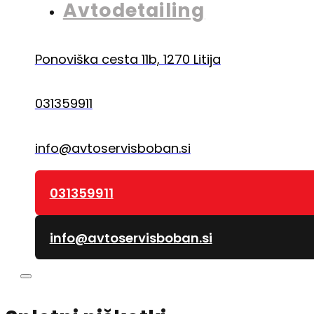
Avtodetailing
Ponoviška cesta 11b, 1270 Litija
031359911
info@avtoservisboban.si
031359911
info@avtoservisboban.si