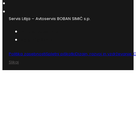
Servis Litija – Avtoservis BOBAN SIMIĆ s.p.
Politika zasebnosti
Spletni piškotki
Politika zasebnosti
Spletni piškotki
Dizajn, razvoj in vzdrževanje:
Slikaj