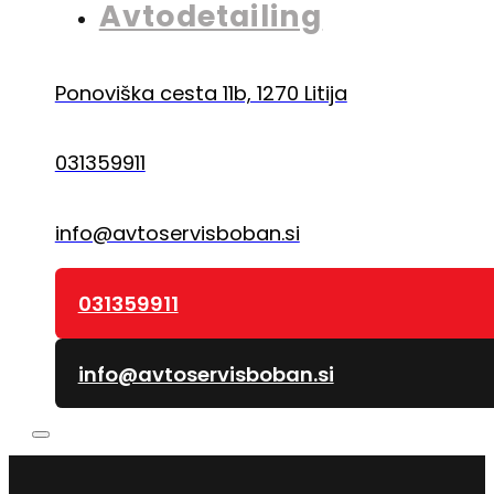
Avtodetailing
Ponoviška cesta 11b, 1270 Litija
031359911
info@avtoservisboban.si
031359911
info@avtoservisboban.si