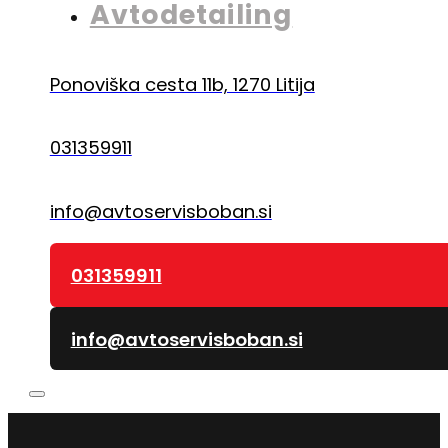
Avtodetailing
Ponoviška cesta 11b, 1270 Litija
031359911
info@avtoservisboban.si
031359911
info@avtoservisboban.si