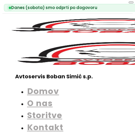
Danes (sobota) smo odprti po dogovoru
Avtoservis Boban Simić s.p.
Domov
O nas
Storitve
Kontakt