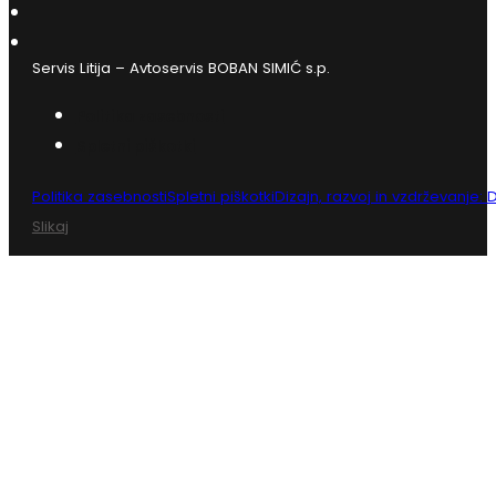
Servis Litija – Avtoservis BOBAN SIMIĆ s.p.
Politika zasebnosti
Spletni piškotki
Politika zasebnosti
Spletni piškotki
Dizajn, razvoj in vzdrževanje:
Slikaj